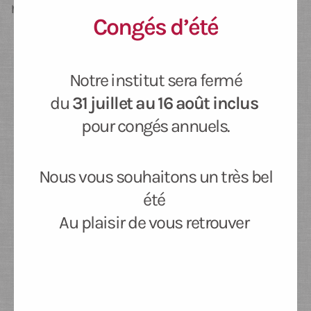
newsletter
Congés d’été
Notre institut sera fermé
Newsletter
du
31 juillet au 16 août inclus
Ne manquez pas les promotions et les nouveautés que nous
pour congés annuels.
réservons à nos fidèles abonnés.
Nous vous souhaitons un très bel
été
Votre adresse de messagerie est uniquement utilisée
Au plaisir de vous retrouver
pour vous envoyer notre lettre d'information ainsi que
des informations concernant nos activités. Vous pouvez
à tout moment utiliser le lien de désabonnement intégré
dans chacun de nos mails.