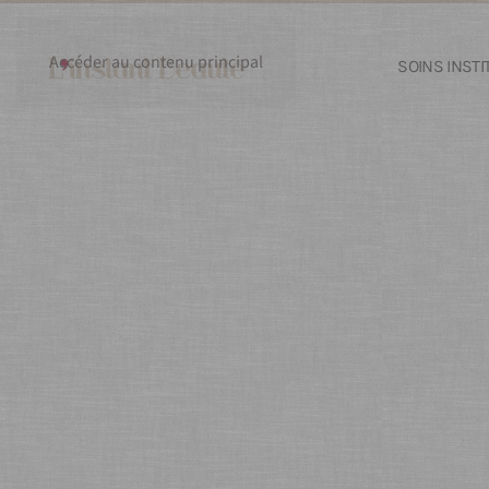
Accéder au contenu principal
SOINS INSTI
Soin Hydradermie L
Nouveaux Soins Infusion à l'Ac
Découvrir