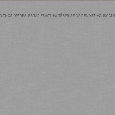
TUT
NOS OFFRES
LES TARIFS
ACTUALITÉS
PRISE DE RENDEZ-VOUS
CONT
ift 1000
Soin Hydradermie
Soin Hydradermie Lift 1000
ide Hyaluronique